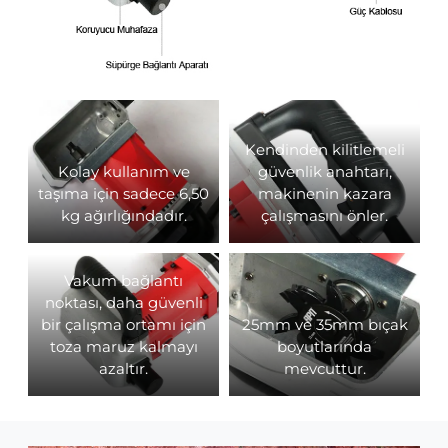
Kendinden kilitlemeli
Kolay kullanım ve
güvenlik anahtarı,
taşıma için sadece 6,50
makinenin kazara
kg ağırlığındadır.
çalışmasını önler.
Vakum bağlantı
noktası, daha güvenli
bir çalışma ortamı için
25mm ve 35mm bıçak
toza maruz kalmayı
boyutlarında
azaltır.
mevcuttur.