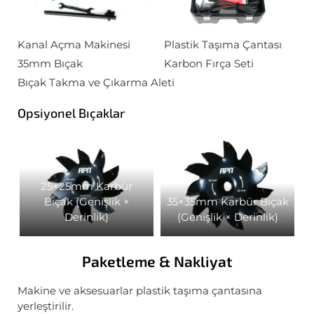
Kanal Açma Makinesi
Plastik Taşıma Çantası
35mm Bıçak
Karbon Fırça Seti
Bıçak Takma ve Çıkarma Aleti
Opsiyonel Bıçaklar
25×25mm Karbür
Bıçak (Genişlik ×
35×35mm Karbür Bıçak
Derinlik)
(Genişlik × Derinlik)
Paketleme & Nakliyat
Makine ve aksesuarlar plastik taşıma çantasına
yerleştirilir.