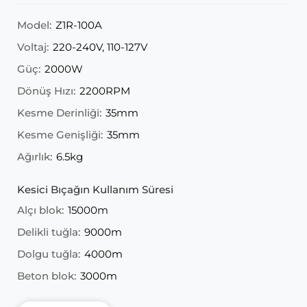
Model:
Z1R-100A
Voltaj:
220-240V, 110-127V
Güç:
2000W
Dönüş Hızı:
2200RPM
Kesme Derinliği:
35mm
Kesme Genişliği:
35mm
Ağırlık:
6.5kg
Kesici Bıçağın Kullanım Süresi
Alçı blok:
15000m
Delikli tuğla:
9000m
Dolgu tuğla:
4000m
Beton blok:
3000m